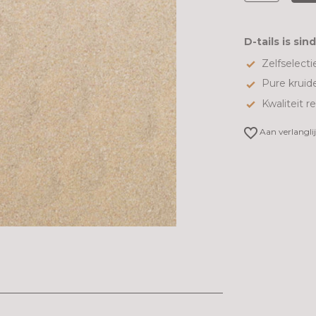
D-tails is sin
Zelfselectie
Pure kruid
Kwaliteit r
Aan verlangli