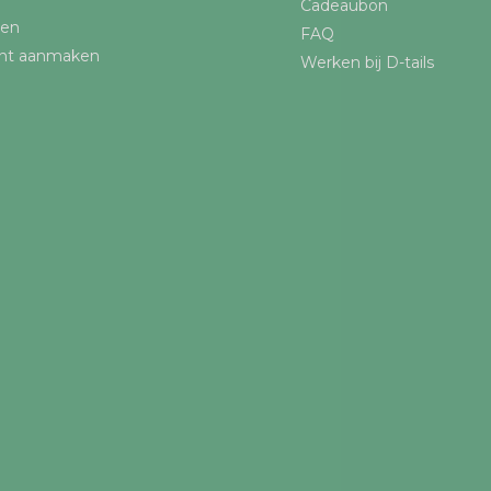
Cadeaubon
gen
FAQ
nt aanmaken
Werken bij D-tails