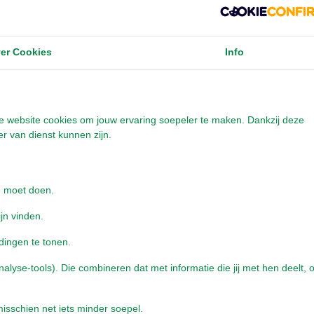
er Cookies
Info
Tijdelijk uitverkocht!
onze website cookies om jouw ervaring soepeler te maken. Dankzij deze
We sturen je een mail als we dit artikel weer
r van dienst kunnen zijn.
op voorraad hebben
*
E-mailadres
e moet doen.
ijn vinden.
Geef een seintje
dingen te tonen.
Meld mij aan voor de nieuwsbrief
yse-tools). Die combineren dat met informatie die jij met hen deelt, o
Door op de button te klikken ga je akkoord
met de
privacyvoorwaarden
.
isschien net iets minder soepel.