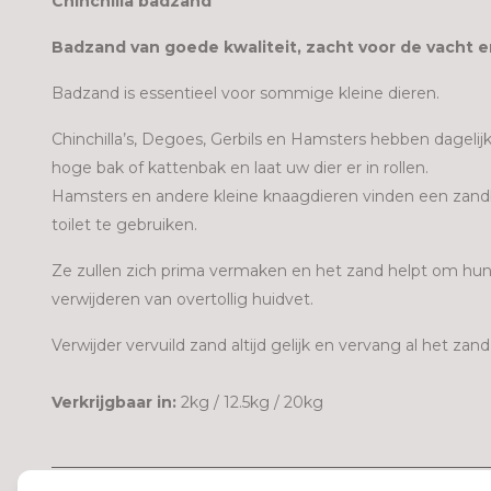
Chinchilla badzand
Badzand van goede kwaliteit, zacht voor de vacht en
Badzand is essentieel voor sommige kleine dieren.
Chinchilla’s, Degoes, Gerbils en Hamsters hebben dagelij
hoge bak of kattenbak en laat uw dier er in rollen.
Hamsters en andere kleine knaagdieren vinden een zandbak
toilet te gebruiken.
Ze zullen zich prima vermaken en het zand helpt om hu
verwijderen van overtollig huidvet.
Verwijder vervuild zand altijd gelijk en vervang al het za
Verkrijgbaar in:
2kg / 12.5kg / 20kg