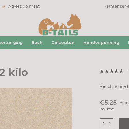
Advies op maat
Klantenserv
Verzorging
Bach
Celzouten
Hondenpenning
2 kilo
Fijn chinchilla
€5,25
Binn
Incl. btw