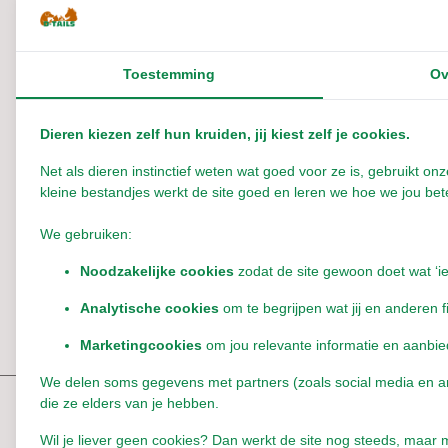
Productspecificaties
Toestemming
Ov
EAN
210000017469
Dieren kiezen zelf hun kruiden, jij kiest zelf je cookies.
Net als dieren instinctief weten wat goed voor ze is, gebruikt 
Reviews
kleine bestandjes werkt de site goed en leren we hoe we jou bete
0
/
Based on 0 reviews
5
We gebruiken:
Noodzakelijke cookies
zodat de site gewoon doet wat ‘i
Er zijn nog geen reviews geschreven over dit product..
Analytische cookies
om te begrijpen wat jij en anderen f
Schrijf je eigen review
Marketingcookies
om jou relevante informatie en aanbie
We delen soms gegevens met partners (zoals social media en anal
die ze elders van je hebben.
Reeds bekeken
Wil je liever geen cookies? Dan werkt de site nog steeds, maar m