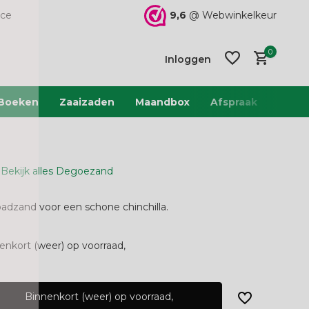
9,6
@ Webwinkelkeur
ice
0
Inloggen
Boeken
Zaaizaden
Maandbox
Afspraak
Team 
Bekijk alles Degoezand
Account
Account
aanmaken
aanmaken
 badzand voor een schone chinchilla.
enkort (weer) op voorraad,
Binnenkort (weer) op voorraad,