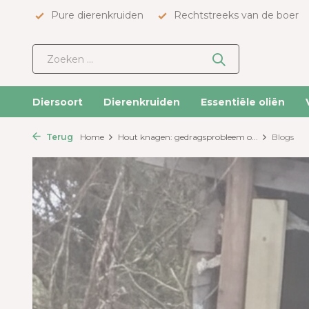
Pure dierenkruiden
Rechtstreeks van de boer
Diersoort
Dierenkruiden
Essentiële oliën
Terug
Home
Hout knagen: gedragsprobleem o...
Blogs