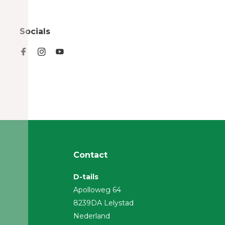
Socials
Contact
D-tails
Apolloweg 64
8239DA Lelystad
Nederland