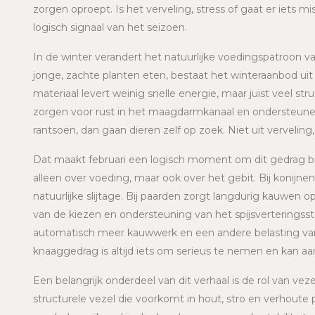
zorgen oproept. Is het verveling, stress of gaat er iets 
logisch signaal van het seizoen.
In de winter verandert het natuurlijke voedingspatroon va
jonge, zachte planten eten, bestaat het winteraanbod uit v
materiaal levert weinig snelle energie, maar juist veel str
zorgen voor rust in het maagdarmkanaal en ondersteunen
rantsoen, dan gaan dieren zelf op zoek. Niet uit vervelin
Dat maakt februari een logisch moment om dit gedrag br
alleen over voeding, maar ook over het gebit. Bij konijn
natuurlijke slijtage. Bij paarden zorgt langdurig kauwen
van de kiezen en ondersteuning van het spijsverteringss
automatisch meer kauwwerk en een andere belasting van t
knaaggedrag is altijd iets om serieus te nemen en kan aa
Een belangrijk onderdeel van dit verhaal is de rol van vez
structurele vezel die voorkomt in hout, stro en verhoute