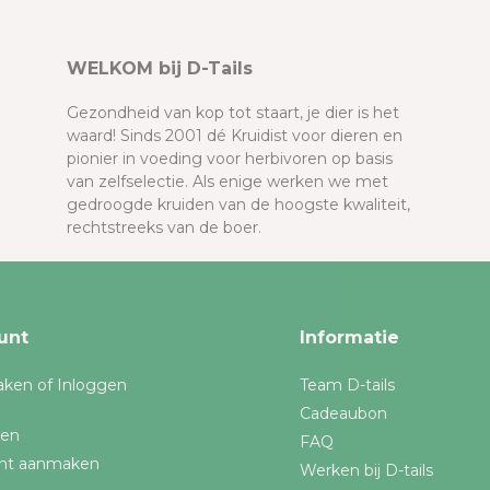
WELKOM bij D-Tails
Gezondheid van kop tot staart, je dier is het
waard! Sinds 2001 dé Kruidist voor dieren en
pionier in voeding voor herbivoren op basis
van zelfselectie. Als enige werken we met
gedroogde kruiden van de hoogste kwaliteit,
rechtstreeks van de boer.
unt
Informatie
ken of Inloggen
Team D-tails
Cadeaubon
gen
FAQ
nt aanmaken
Werken bij D-tails