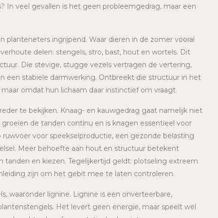
mis? In veel gevallen is het geen probleemgedrag, maar een
Lees meer
n planteneters ingrijpend. Waar dieren in de zomer vooral
erhoute delen: stengels, stro, bast, hout en wortels. Dit
uctuur. Die stevige, stugge vezels vertragen de vertering,
 een stabiele darmwerking. Ontbreekt die structuur in het
g, maar omdat hun lichaam daar instinctief om vraagt.
eder te bekijken. Knaag- en kauwgedrag gaat namelijk niet
en groeien de tanden continu en is knagen essentieel voor
 op ruwvoer voor speekselproductie, een gezonde belasting
telsel. Meer behoefte aan hout en structuur betekent
anden en kiezen. Tegelijkertijd geldt: plotseling extreem
nleiding zijn om het gebit mee te laten controleren.
els, waaronder lignine. Lignine is een onverteerbare,
 plantenstengels. Het levert geen energie, maar speelt wel