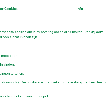
ansluit bij zijn natuurlijke ritme en voorkom je dat hij zelf
er Cookies
Info
n.
 kijken. Verandert het knaaggedrag plotseling extreem, of gaat
 of gedragsveranderingen, dan is het verstandig om het
onze website cookies om jouw ervaring soepeler te maken. Dankzij deze
or een dierenarts. Voeding en gedrag geven veel informatie,
r van dienst kunnen zijn.
oer moet zijn. Onverpakt hooi stimuleert langer kauwen, meer
kt hooi. Dat maakt het niet alleen beter voor het gebit,
e moet doen.
jn een waardevolle aanvulling, maar geen vervanging van
ijn vinden.
dingen te tonen.
yse-tools). Die combineren dat met informatie die jij met hen deelt, o
isschien net iets minder soepel.