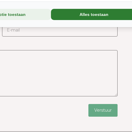
ctie toestaan
Alles toestaan
*
E-mail
Uw e-mailadres wordt niet gepubliceerd.
Verstuur