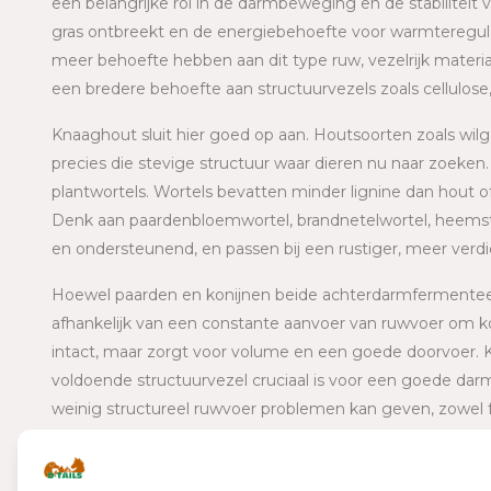
een belangrijke rol in de darmbeweging en de stabiliteit
gras ontbreekt en de energiebehoefte voor warmteregulat
meer behoefte hebben aan dit type ruw, vezelrijk materiaa
een bredere behoefte aan structuurvezels zoals cellulose
Knaaghout sluit hier goed op aan. Houtsoorten zoals wilg,
precies die stevige structuur waar dieren nu naar zoeken.
plantwortels. Wortels bevatten minder lignine dan hout of 
Denk aan paardenbloemwortel, brandnetelwortel, heemstwo
en ondersteunend, en passen bij een rustiger, meer verd
Hoewel paarden en konijnen beide achterdarmfermenteerder
afhankelijk van een constante aanvoer van ruwvoer om kol
intact, maar zorgt voor volume en een goede doorvoer. K
voldoende structuurvezel cruciaal is voor een goede darm
weinig structureel ruwvoer problemen kan geven, zowel f
Wat we nu zien, is dus vaak geen afwijking, maar een duid
meer verhouting en meer kauwwerk. Door hier bewust op 