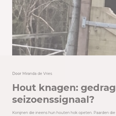
Door Mi
Door
Miranda de Vries
Zoö
Hout knagen: gedrag
- Ze
seizoenssignaal?
die
Lees m
Konijnen die ineens hun houten hok opeten. Paarden die f