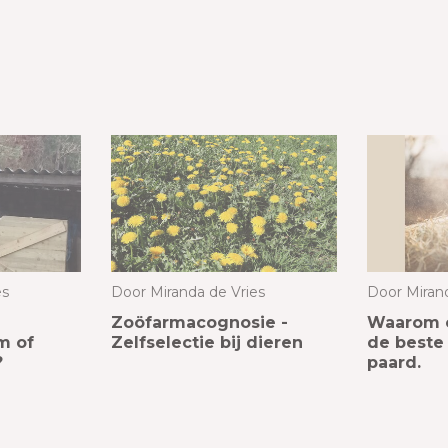
es
Door
Miranda de Vries
Door
Miran
Zoöfarmacognosie -
Waarom o
m of
Zelfselectie bij dieren
de beste 
?
paard.