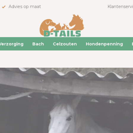
Advies op maat
Klantenserv
Verzorging
Bach
Celzouten
Hondenpenning