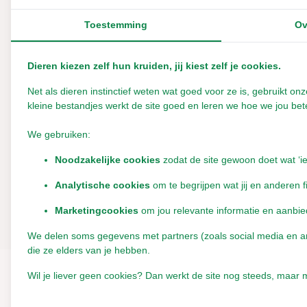
ondersteunende kruiden, help je je dier op een manier die a
Toestemming
Ov
oplossingen gaat zoeken waar wij ons zorgen over make
Tot slot blijft het belangrijk om altijd naar het geheel te
Dieren kiezen zelf hun kruiden, jij kiest zelf je cookies.
het samen met gewichtsverlies, pijnsignalen, slecht eten
Net als dieren instinctief weten wat goed voor ze is, gebruikt 
gebit en de algehele gezondheid te laten controleren do
kleine bestandjes werkt de site goed en leren we hoe we jou bete
maar zijn geen vervanging van medische beoordeling.
We gebruiken:
Voor paarden geldt daarbij dat de basis altijd goed ruwv
speekselproductie en een natuurlijker eettempo dan verpa
Noodzakelijke cookies
zodat de site gewoon doet wat ‘i
maar ook voor maag en darmen. Knaaghout en kruiden zi
Analytische cookies
om te begrijpen wat jij en anderen f
voldoende, passend ruwvoer.
Marketingcookies
om jou relevante informatie en aanbie
We delen soms gegevens met partners (zoals social media en anal
die ze elders van je hebben.
Wil je liever geen cookies? Dan werkt de site nog steeds, maar m
Laat een reactie achter