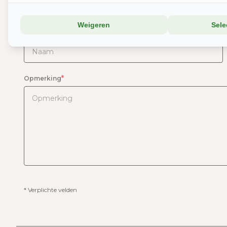
Comment form - Text
Weigeren
Sele
*
Naam
*
Opmerking
* Verplichte velden