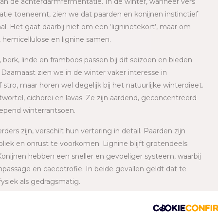
 van de achterdarmfermentatie. In de winter, wanneer vers
ie toeneemt, zien we dat paarden en konijnen instinctief
l. Het gaat daarbij niet om een ‘ligninetekort’, maar om
, hemicellulose en lignine samen.
 berk, linde en framboos passen bij dit seizoen en bieden
 Daarnaast zien we in de winter vaker interesse in
stro, maar horen wel degelijk bij het natuurlijke winterdieet.
rtel, cichorei en lavas. Ze zijn aardend, geconcentreerd
iepend winterrantsoen.
s zijn, verschilt hun vertering in detail. Paarden zijn
iek en onrust te voorkomen. Lignine blijft grotendeels
onijnen hebben een sneller en gevoeliger systeem, waarbij
passage en caecotrofie. In beide gevallen geldt dat te
ysiek als gedragsmatig.
elijk seizoenssignaal. De winter vraagt om meer structuur,
in te spelen met passend knaaghout, stro, hooi en