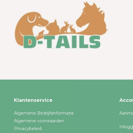
Klantenservice
Acco
Algemene Bedrijfsinformatie
Aanma
Algemene voorwaarden
Inlog
Privacybeleid