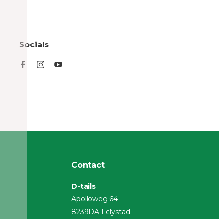
Socials
Contact
D-tails
Apolloweg 64
8239DA Lelystad