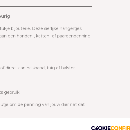
eurig
kje bijouterie. Deze sierlijke hangertjes
 nu aan een honden-, katten- of paardenpenning
 direct aan halsband, tuig of halster
ks gebruik
eautje om de penning van jouw dier nét dat