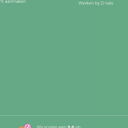
nt aanmaken
Werken bij D-tails
Wij scoren een
9,6
op