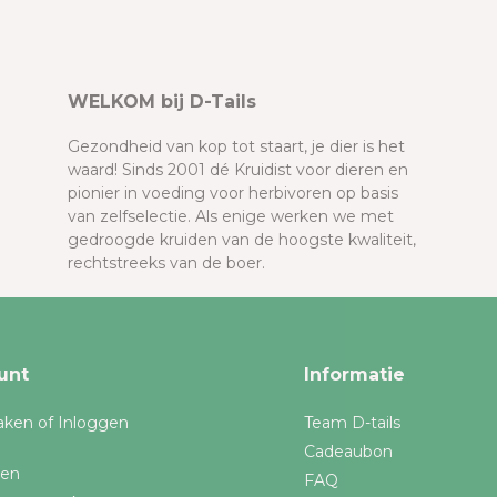
WELKOM bij D-Tails
Gezondheid van kop tot staart, je dier is het
waard! Sinds 2001 dé Kruidist voor dieren en
pionier in voeding voor herbivoren op basis
van zelfselectie. Als enige werken we met
gedroogde kruiden van de hoogste kwaliteit,
rechtstreeks van de boer.
unt
Informatie
ken of Inloggen
Team D-tails
Cadeaubon
gen
FAQ