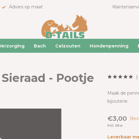
Advies op maat
Klantenserv
Verzorging
Bach
Celzouten
Hondenpenning
 Sieraad - Pootje
Maak de pennin
bijouterie.
€3,00
Bes
Incl. btw
Leverbaar me