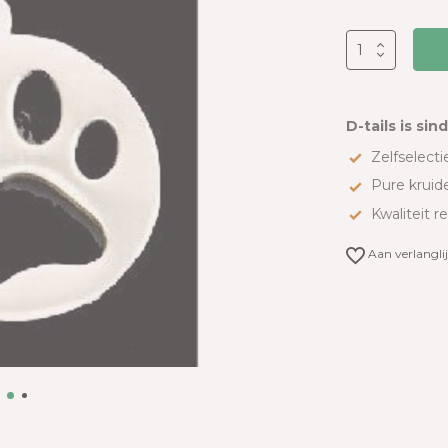
D-tails is sin
Zelfselectie
Pure kruid
Kwaliteit r
Aan verlangli