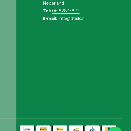
Nederland
Tel:
06-82833873
E-mail:
info@dtails.nl