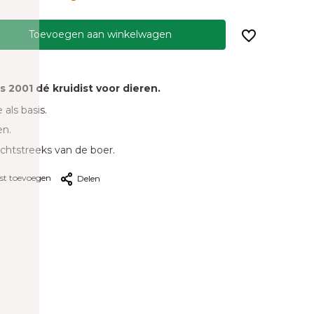
Toevoegen aan winkelwagen
ds 2001 dé kruidist voor dieren.
 als basis.
en.
echtstreeks van de boer.
jst toevoegen
Delen