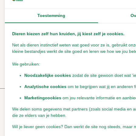
Toestemming
Ov
Reviews
Dieren kiezen zelf hun kruiden, jij kiest zelf je cookies.
0
/
Based on 0 reviews
5
Net als dieren instinctief weten wat goed voor ze is, gebruikt 
kleine bestandjes werkt de site goed en leren we hoe we jou bete
Er zijn nog geen reviews geschreven over dit product..
We gebruiken:
Schrijf je eigen review
Noodzakelijke cookies
zodat de site gewoon doet wat ‘i
Analytische cookies
om te begrijpen wat jij en anderen f
Marketingcookies
om jou relevante informatie en aanbie
Reeds bekeken
We delen soms gegevens met partners (zoals social media en anal
die ze elders van je hebben.
Wil je liever geen cookies? Dan werkt de site nog steeds, maar m