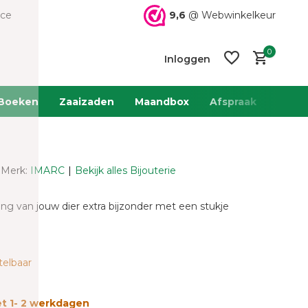
9,6
@ Webwinkelkeur
ice
0
Inloggen
Boeken
Zaaizaden
Maandbox
Afspraak
Team 
Merk:
IMARC
Bekijk alles Bijouterie
Account
Account
aanmaken
aanmaken
g van jouw dier extra bijzonder met een stukje
telbaar
t 1- 2 werkdagen