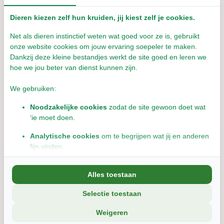
10 zakjes van 100 gram
Dieren kiezen zelf hun kruiden, jij kiest zelf je cookies.
Cichoreiwortel
Tijdelijk uitverkocht!
Paardenbloemwortel
Net als dieren instinctief weten wat goed voor ze is, gebruikt
We sturen je een mail als we dit artikel weer op
Appelbes
onze website cookies om jouw ervaring soepeler te maken.
voorraad hebben
Dankzij deze kleine bestandjes werkt de site goed en leren we
Pompoen
E-mailadres
*
hoe we jou beter van dienst kunnen zijn.
Rozenbottelschil
Pompoenpitten
We gebruiken:
Korenbloembloemen
Gerstegras pellet
Noodzakelijke cookies
zodat de site gewoon doet wat
Geef een seintje
‘ie moet doen.
Smalle weegbree pellet
Venkelzaad
Analytische cookies
om te begrijpen wat jij en anderen
Meld mij aan voor de nieuwsbrief
fijn vinden.
Kenmerken van de Grad-Dual Feeder
Door op de button te klikken ga je akkoord met de
Marketingcookies
om jou relevante informatie en
privacyvoorwaarden
.
12 aparte vakjes van circa 5 cm diep
Alles toestaan
aanbiedingen te tonen.
Geschikt voor nat en droog voer, groente en kruiden
Selectie toestaan
We delen soms gegevens met partners (zoals social media en
Stimuleert rustiger eten en een natuurlijke eethouding
analyse-tools). Die combineren dat met informatie die jij met hen
Helpt de kans op verslikken te verkleinen
Weigeren
deelt, of die ze elders van je hebben.
Kantelvrij ontwerp, te verzwaren tot circa 16 kg