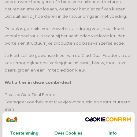
voeren weer foerageren. Je biedt verschillende structuren,
geuren en smaken los aan, waardoor het dier zelf kan kiezen.
Dat sluit aan bij hoe dieren in de natuur omgaan met voeding.
De bak is geschikt voor zowel nat als droog voer, maar komt
vooral goed tot zijn recht bij het aanbieden van losse kruiden,
wortels en structuurrijke producten op basis van zelfselectie.
Je kiest zelf de gewenste kleur van de Grad-Dual Feeder via de
keuzemogelijkheden. Verkrijgbaar in zwart, blauw, rood, roze,
paars, groen en een limited edition kleur.
Wat zit er in deze combi-deal
Parallax Grad-Dual Feeder
Foerageer voerbak met 12 vakjes voor rustig en gestructureerd
eten
Herbimals Foerageerpakket
500 gram wilgenbast grof
Toestemming
Over Cookies
Info
500 gram berkenbast grof