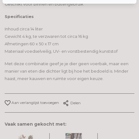
Geschikt voor binnen en buitengebruik
Wil je liever geen cookies? Dan werkt de site nog steeds, maar
misschien net iets minder soepel.
Specificaties
Inhoud circa 14 liter
Gewicht 4 kg, te verzwaren tot circa 16 kg
Afmetingen 60 x 50 x 17 cm
Materiaal voedselveilig, UV- en vorstbestendig kunststof
Met deze combinatie geef je je dier geen voerbak, maar een
manier van eten die dichter ligt bij hoe het bedoeld is. Minder
haast, meer kauwen en ruimte voor eigen keuze.
Aan verlanglijst toevoegen
Delen
Vaak samen gekocht met: