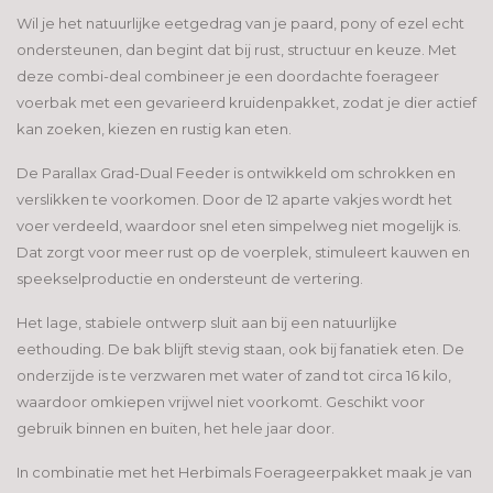
Wil je het natuurlijke eetgedrag van je paard, pony of ezel echt
ondersteunen, dan begint dat bij rust, structuur en keuze. Met
deze combi-deal combineer je een doordachte foerageer
voerbak met een gevarieerd kruidenpakket, zodat je dier actief
kan zoeken, kiezen en rustig kan eten.
De Parallax Grad-Dual Feeder is ontwikkeld om schrokken en
verslikken te voorkomen. Door de 12 aparte vakjes wordt het
voer verdeeld, waardoor snel eten simpelweg niet mogelijk is.
Dat zorgt voor meer rust op de voerplek, stimuleert kauwen en
speekselproductie en ondersteunt de vertering.
Het lage, stabiele ontwerp sluit aan bij een natuurlijke
eethouding. De bak blijft stevig staan, ook bij fanatiek eten. De
onderzijde is te verzwaren met water of zand tot circa 16 kilo,
waardoor omkiepen vrijwel niet voorkomt. Geschikt voor
gebruik binnen en buiten, het hele jaar door.
In combinatie met het Herbimals Foerageerpakket maak je van