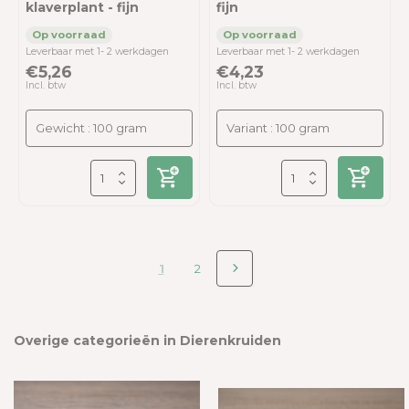
klaverplant - fijn
fijn
Leverbaar met 1- 2 werkdagen
Leverbaar met 1- 2 werkdagen
€5,26
€4,23
Incl. btw
Incl. btw
1
2
Overige categorieën in Dierenkruiden