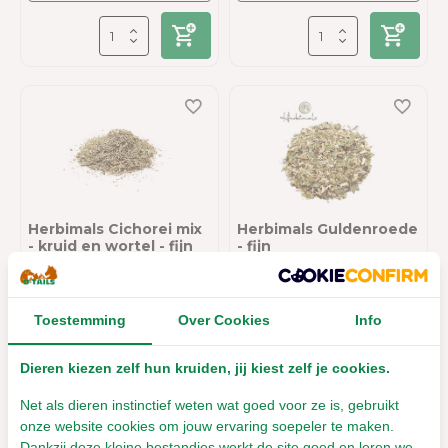
Herbimals Cichorei mix
Herbimals Guldenroede
- kruid en wortel - fijn
- fijn
Leverbaar met 1- 2 werkdagen
Leverbaar met 1- 2 werkdagen
€5,67
€3,59
Toestemming
Over Cookies
Info
Incl. btw
Incl. btw
Dieren kiezen zelf hun kruiden, jij kiest zelf je cookies.
Net als dieren instinctief weten wat goed voor ze is, gebruikt
onze website cookies om jouw ervaring soepeler te maken.
Dankzij deze kleine bestandjes werkt de site goed en leren we