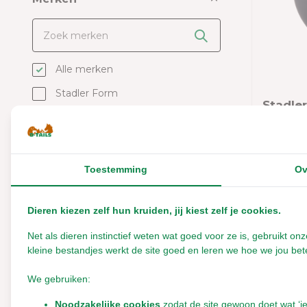
Alle merken
Stadler Form
Stadle
Diffus
Toestemming
Ov
Leverbaar
€58,0
Dieren kiezen zelf hun kruiden, jij kiest zelf je cookies.
Incl. btw
Net als dieren instinctief weten wat goed voor ze is, gebruikt 
kleine bestandjes werkt de site goed en leren we hoe we jou bete
We gebruiken:
Noodzakelijke cookies
zodat de site gewoon doet wat ‘i