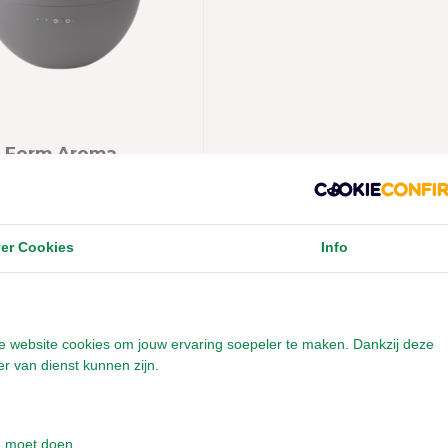
r Form Aroma
er Jasmine
er Cookies
Info
 met 1- 2 werkdagen
0
onze website cookies om jouw ervaring soepeler te maken. Dankzij deze
r van dienst kunnen zijn.
e moet doen.