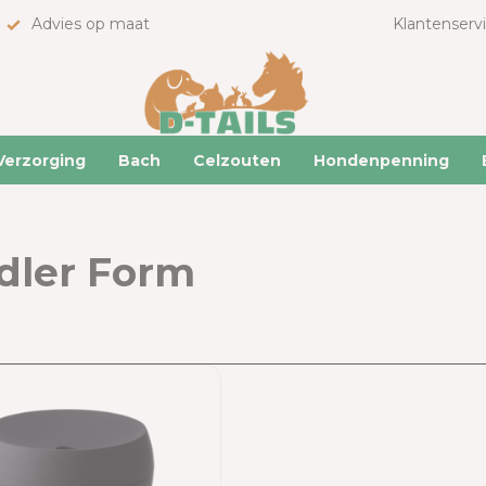
Advies op maat
Klantenserv
Verzorging
Bach
Celzouten
Hondenpenning
dler Form