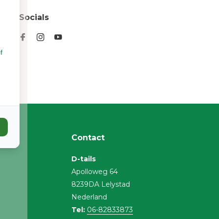
Socials
f
Contact
D-tails
Apolloweg 64
8239DA Lelystad
Nederland
Tel:
06-82833873