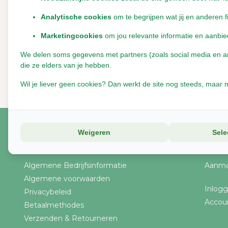
Analytische cookies
om te begrijpen wat jij en anderen f
Marketingcookies
om jou relevante informatie en aanbie
We delen soms gegevens met partners (zoals social media en anal
die ze elders van je hebben.
Wil je liever geen cookies? Dan werkt de site nog steeds, maar m
Weigeren
Sele
Klantenservice
Acco
Algemene Bedrijfsinformatie
Aanma
Algemene voorwaarden
Inlog
Privacybeleid
Accou
Betaalmethodes
Verzenden & Retourneren