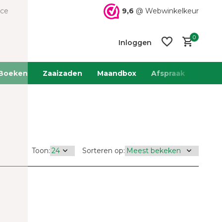
9,6
@ Webwinkelkeur
ice
0
Inloggen
Boeken
Zaaizaden
Maandbox
Afspraak
Team 
Account
Account
aanmaken
aanmaken
Toon:
Sorteren op: