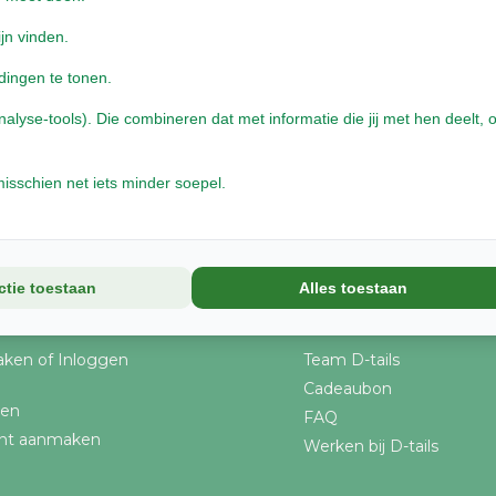
ijn vinden.
WELKOM bij D-Tails
dingen te tonen.
Gezondheid van kop tot staart, je dier is het
waard! Sinds 2001 dé Kruidist voor dieren en
yse-tools). Die combineren dat met informatie die jij met hen deelt, o
pionier in voeding voor herbivoren op basis
van zelfselectie. Als enige werken we met
gedroogde kruiden van de hoogste kwaliteit,
isschien net iets minder soepel.
rechtstreeks van de boer.
ctie toestaan
Alles toestaan
unt
Informatie
ken of Inloggen
Team D-tails
Cadeaubon
gen
FAQ
nt aanmaken
Werken bij D-tails