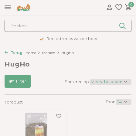
0
Rechtstreeks van de boer
Terug
Home
Merken
HugHo
HugHo
Filter
Sorteren op:
Toon:
1 product