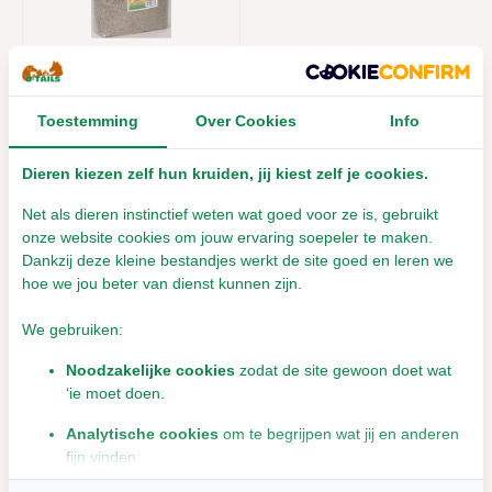
HugHo Cavia
Kruidenbrok - 4.5 kilo
Toestemming
Over Cookies
Info
Leverbaar met 1- 2 werkdagen
€26,60
Dieren kiezen zelf hun kruiden, jij kiest zelf je cookies.
Incl. btw
Net als dieren instinctief weten wat goed voor ze is, gebruikt
onze website cookies om jouw ervaring soepeler te maken.
Dankzij deze kleine bestandjes werkt de site goed en leren we
hoe we jou beter van dienst kunnen zijn.
We gebruiken:
Noodzakelijke cookies
zodat de site gewoon doet wat
WELKOM bij D-Tails
‘ie moet doen.
Gezondheid van kop tot
staart, je dier is het waard!
Analytische cookies
om te begrijpen wat jij en anderen
Sinds 2001 dé Kruidist voor
fijn vinden.
dieren en pionier in voeding