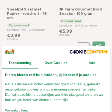
Speelrol Sisal met
JR Farm Gourmet Bord
Papier - rood-wit - 18
Snacks - 100 gram
cm
Leverbaar met 1- 2 werkdagen
Leverbaar met 1- 2 werkdagen
€5,99
€2,99
Incl. btw
Incl. btw
Toestemming
Over Cookies
Info
Sale 38%
Sale 38%
Dieren kiezen zelf hun kruiden, jij kiest zelf je cookies.
Net als dieren instinctief weten wat goed voor ze is, gebruikt
onze website cookies om jouw ervaring soepeler te maken.
Dankzij deze kleine bestandjes werkt de site goed en leren we
Xmas Schuilplaats
Xmas Relax Iglo -
hoe we jou beter van dienst kunnen zijn.
Nevio - Pluche
Pluche Kerstmutshuis -
Kersthuis Mini - 15 x 12 x
ø 24 cm - wit-rood
We gebruiken: