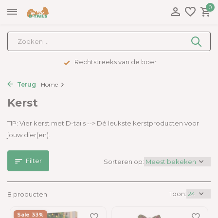
0
Rechtstreeks van de boer
Terug
Home
Kerst
TIP: Vier kerst met D-tails --> Dé leukste kerstproducten voor
jouw dier(en).
Filter
Sorteren op:
Toon:
8 producten
Sale 33%