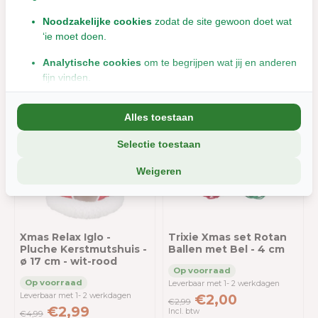
15 cm - wit-rood
Noodzakelijke cookies
zodat de site gewoon doet wat
Leverbaar met 1- 2 werkdagen
‘ie moet doen.
Leverbaar met 1- 2 werkdagen
€4,99
€7,99
€4,99
Incl. btw
€7,99
Analytische cookies
om te begrijpen wat jij en anderen
Incl. btw
fijn vinden.
Marketingcookies
om jou relevante informatie en
Alles toestaan
aanbiedingen te tonen.
Selectie toestaan
We delen soms gegevens met partners (zoals social media en
Sale 40%
Sale 33%
analyse-tools). Die combineren dat met informatie die jij met hen
Weigeren
deelt, of die ze elders van je hebben.
Wil je liever geen cookies? Dan werkt de site nog steeds, maar
misschien net iets minder soepel.
Xmas Relax Iglo -
Trixie Xmas set Rotan
Pluche Kerstmutshuis -
Ballen met Bel - 4 cm
ø 17 cm - wit-rood
Leverbaar met 1- 2 werkdagen
Leverbaar met 1- 2 werkdagen
€2,00
€2,99
€2,99
Incl. btw
€4,99